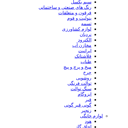
سیم بکسل
رنگ های صنعتی و ساختمانی
فرقون و متعلقات
ینولیت و فوم
تسمه
لوازم کشاورزی
نردبان
الکترود
مخازن آب
ایرانیت
فلاشتانک
طناب
میخ و پرچ و پیچ
چرخ
روشویی
توالت فرنگی
سنگ توالت
ایزوگام
قیر
گونی قیر گونی
زنجیر
لوازم خانگی
هود
اجاق گاز