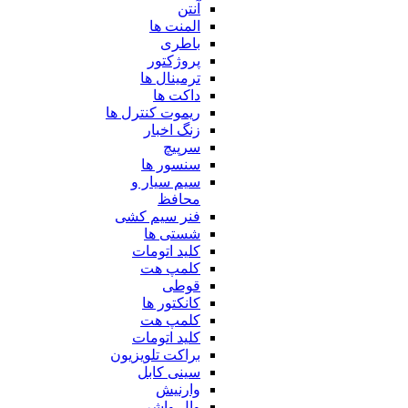
آنتن
المنت ها
باطری
پروژکتور
ترمینال ها
داکت ها
ریموت کنترل ها
زنگ اخبار
سرپیچ
سنسور ها
سیم سیار و
محافظ
فنر سیم کشی
شستی ها
کلید اتومات
کلمپ هت
قوطی
کانکتور ها
کلمپ هت
کلید اتومات
براکت تلویزیون
سینی کابل
وارنیش
وال واشر