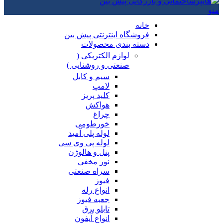
منو
خانه
فروشگاه اینترنتی پیش بین
دسته بندی محصولات
لوازم الکتریکی (
صنعتی و روشنایی )
سیم و کابل
لامپ
کلید پریز
هواکش
چراغ
خورطومی
لوله پلی آمید
لوله پی وی سی
پنل و هالوژن
نور مخفی
سراه صنعتی
فیوز
انواع رله
جعبه فیوز
تابلو برق
انواع آیفون