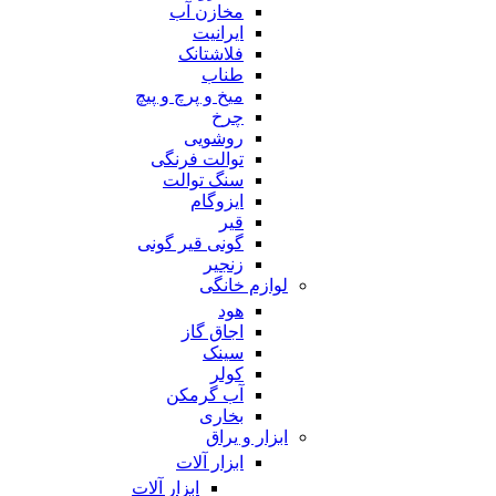
مخازن آب
ایرانیت
فلاشتانک
طناب
میخ و پرچ و پیچ
چرخ
روشویی
توالت فرنگی
سنگ توالت
ایزوگام
قیر
گونی قیر گونی
زنجیر
لوازم خانگی
هود
اجاق گاز
سینک
کولر
آب گرمکن
بخاری
ابزار و یراق
ابزار آلات
ابزار آلات