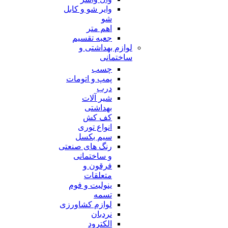
وایر شو و کابل
شو
اهم متر
جعبه تقسیم
لوازم بهداشتی و
ساختمانی
چسب
پمپ و اتومات
درب
شیر آلات
بهداشتی
کف کش
انواع توری
سیم بکسل
رنگ های صنعتی
و ساختمانی
فرقون و
متعلقات
ینولیت و فوم
تسمه
لوازم کشاورزی
نردبان
الکترود