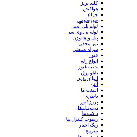
کلید پریز
هواکش
چراغ
خورطومی
لوله پلی آمید
لوله پی وی سی
پنل و هالوژن
نور مخفی
سراه صنعتی
فیوز
انواع رله
جعبه فیوز
تابلو برق
انواع آیفون
آنتن
المنت ها
باطری
پروژکتور
ترمینال ها
داکت ها
ریموت کنترل ها
زنگ اخبار
سرپیچ
سنسور ها