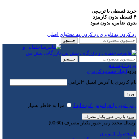
خرید قسطی با ترب‌پی
۴ قسط، بدون کارمزد
بدون ضامن، بدون سود
رد کردن به ناوبری
رد کردن به محتوای اصلی
جستجو
جستجو
ورود / ثبت نام
ورود
ایجاد حساب کاربری
نام کاربری یا آدرس ایمیل
*
الزامی
ورود
رمز عبور را فراموش کرده اید؟
مرا به خاطر بسپار
ورود با رمز عبور یکبار مصرف
ارسال مجدد رمز عبور یکبار مصرف
(00:
60
)
0
محصول
0
تومان