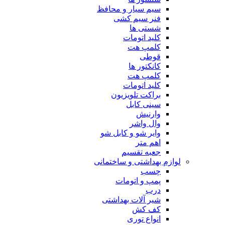
سیم سیار و محافظ
فنر سیم کشی
شستی ها
کلید اتومات
کلمپ هت
قوطی
کانکتور ها
کلمپ هت
کلید اتومات
براکت تلویزیون
سینی کابل
وارنیش
وال واشر
وایر شو و کابل شو
اهم متر
جعبه تقسیم
لوازم بهداشتی و ساختمانی
چسب
پمپ و اتومات
درب
شیر آلات بهداشتی
کف کش
انواع توری