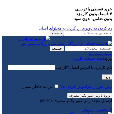
خرید قسطی با ترب‌پی
۴ قسط، بدون کارمزد
بدون ضامن، بدون سود
رد کردن به ناوبری
رد کردن به محتوای اصلی
جستجو
جستجو
ورود / ثبت نام
ورود
ایجاد حساب کاربری
نام کاربری یا آدرس ایمیل
*
الزامی
ورود
رمز عبور را فراموش کرده اید؟
مرا به خاطر بسپار
ورود با رمز عبور یکبار مصرف
ارسال مجدد رمز عبور یکبار مصرف
(00:
60
)
0
محصول
0
تومان