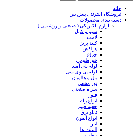
خانه
فروشگاه اینترنتی پیش بین
دسته بندی محصولات
لوازم الکتریکی ( صنعتی و روشنایی )
سیم و کابل
لامپ
کلید پریز
هواکش
چراغ
خورطومی
لوله پلی آمید
لوله پی وی سی
پنل و هالوژن
نور مخفی
سراه صنعتی
فیوز
انواع رله
جعبه فیوز
تابلو برق
انواع آیفون
آنتن
المنت ها
باطری