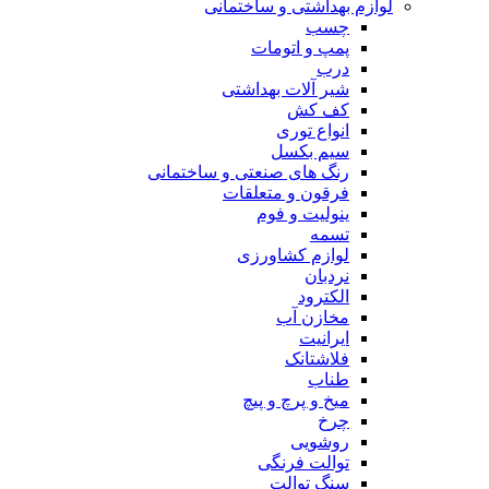
لوازم بهداشتی و ساختمانی
چسب
پمپ و اتومات
درب
شیر آلات بهداشتی
کف کش
انواع توری
سیم بکسل
رنگ های صنعتی و ساختمانی
فرقون و متعلقات
ینولیت و فوم
تسمه
لوازم کشاورزی
نردبان
الکترود
مخازن آب
ایرانیت
فلاشتانک
طناب
میخ و پرچ و پیچ
چرخ
روشویی
توالت فرنگی
سنگ توالت