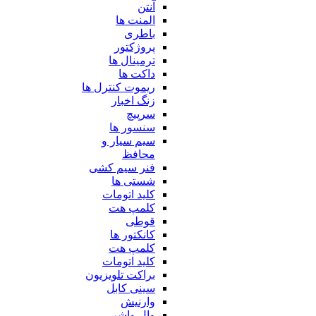
آنتن
المنت ها
باطری
پروژکتور
ترمینال ها
داکت ها
ریموت کنترل ها
زنگ اخبار
سرپیچ
سنسور ها
سیم سیار و
محافظ
فنر سیم کشی
شستی ها
کلید اتومات
کلمپ هت
قوطی
کانکتور ها
کلمپ هت
کلید اتومات
براکت تلویزیون
سینی کابل
وارنیش
وال واشر