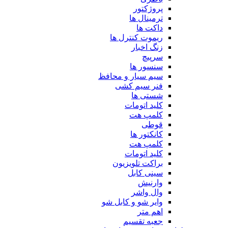
پروژکتور
ترمینال ها
داکت ها
ریموت کنترل ها
زنگ اخبار
سرپیچ
سنسور ها
سیم سیار و محافظ
فنر سیم کشی
شستی ها
کلید اتومات
کلمپ هت
قوطی
کانکتور ها
کلمپ هت
کلید اتومات
براکت تلویزیون
سینی کابل
وارنیش
وال واشر
وایر شو و کابل شو
اهم متر
جعبه تقسیم