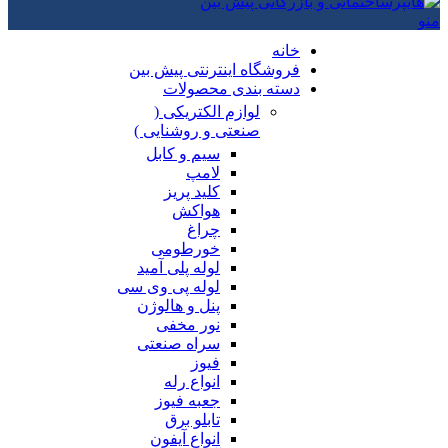
منو
خانه
فروشگاه اینترنتی پیش بین
دسته بندی محصولات
لوازم الکتریکی (
صنعتی و روشنایی )
سیم و کابل
لامپ
کلید پریز
هواکش
چراغ
خورطومی
لوله پلی آمید
لوله پی وی سی
پنل و هالوژن
نور مخفی
سراه صنعتی
فیوز
انواع رله
جعبه فیوز
تابلو برق
انواع آیفون