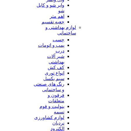
وایر شو و کابل
شو
اهم متر
جعبه تقسیم
لوازم بهداشتی و
ساختمانی
چسب
پمپ و اتومات
درب
شیر آلات
بهداشتی
کف کش
انواع توری
سیم بکسل
رنگ های صنعتی
و ساختمانی
فرقون و
متعلقات
ینولیت و فوم
تسمه
لوازم کشاورزی
نردبان
الکترود