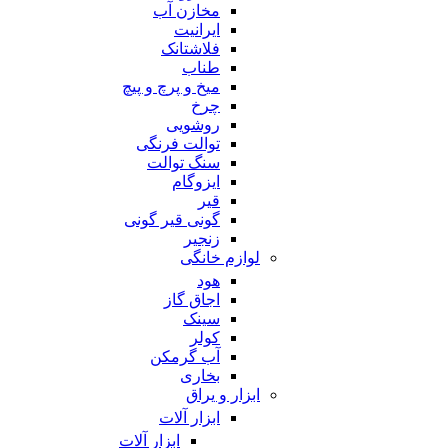
مخازن آب
ایرانیت
فلاشتانک
طناب
میخ و پرچ و پیچ
چرخ
روشویی
توالت فرنگی
سنگ توالت
ایزوگام
قیر
گونی قیر گونی
زنجیر
لوازم خانگی
هود
اجاق گاز
سینک
کولر
آب گرمکن
بخاری
ابزار و یراق
ابزار آلات
ابزار آلات