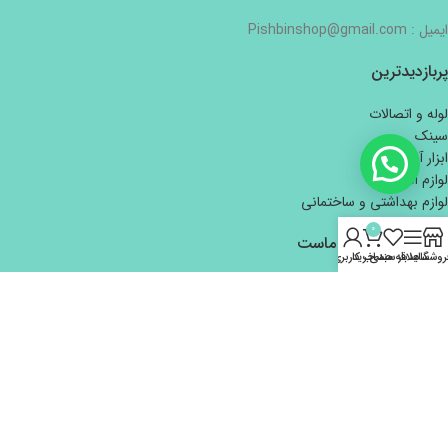
ایمیل : Pishbinshop@gmail.com
پربازدیدترین
لوله و اتصالات
سینک
ابزار آلات دستی
لوازم الکتریکی
لوازم بهداشتی و ساختمانی
0
اعتماد شما افتخار ماست
روشگاه
سایدبار
علاقه مندی
سبد خرید
حساب کاربری من
تمام حقوق برای هایپر ساختمانی و بازرگانی پیش بین محفوظ است.
طراحی و توسعه
کاوت