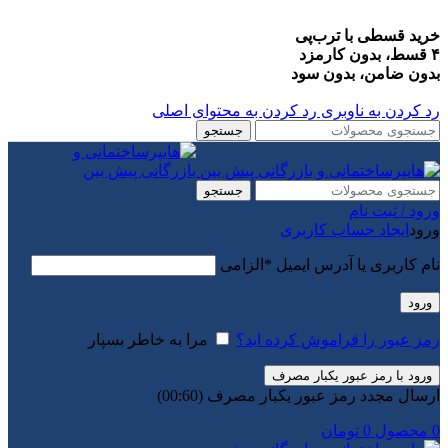
خرید قسطی با ترب‌پی
۴ قسط، بدون کارمزد
بدون ضامن، بدون سود
رد کردن به ناوبری
رد کردن به محتوای اصلی
جستجو
جستجو
ورود / ثبت نام
ورود
ایجاد حساب کاربری
نام کاربری یا آدرس ایمیل
*
الزامی
ورود
رمز عبور را فراموش کرده اید؟
مرا به خاطر بسپار
ورود با رمز عبور یکبار مصرف
ارسال مجدد رمز عبور یکبار مصرف
(00:
60
)
0
محصول
0
تومان