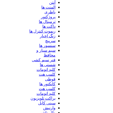
آنتن
المنت ها
باطری
پروژکتور
ترمینال ها
داکت ها
ریموت کنترل ها
زنگ اخبار
سرپیچ
سنسور ها
سیم سیار و
محافظ
فنر سیم کشی
شستی ها
کلید اتومات
کلمپ هت
قوطی
کانکتور ها
کلمپ هت
کلید اتومات
براکت تلویزیون
سینی کابل
وارنیش
وال واشر