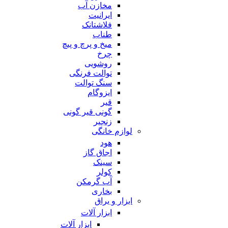
مخازن آب
ایرانیت
فلاشتانک
طناب
میخ و پرچ و پیچ
چرخ
روشویی
توالت فرنگی
سنگ توالت
ایزوگام
قیر
گونی قیر گونی
زنجیر
لوازم خانگی
هود
اجاق گاز
سینک
کولر
آب گرمکن
بخاری
ابزار و یراق
ابزار آلات
ابزار آلات