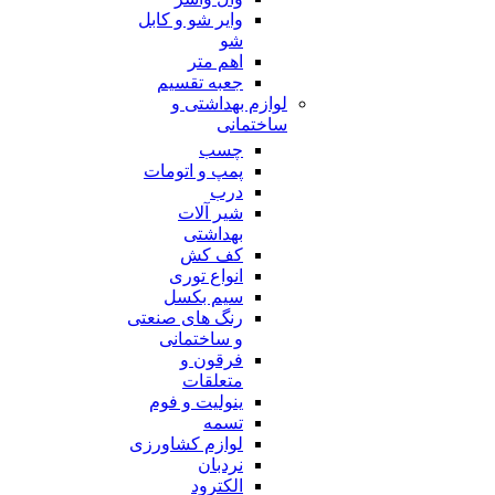
وایر شو و کابل
شو
اهم متر
جعبه تقسیم
لوازم بهداشتی و
ساختمانی
چسب
پمپ و اتومات
درب
شیر آلات
بهداشتی
کف کش
انواع توری
سیم بکسل
رنگ های صنعتی
و ساختمانی
فرقون و
متعلقات
ینولیت و فوم
تسمه
لوازم کشاورزی
نردبان
الکترود