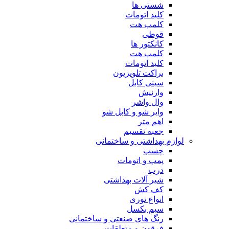
شستی ها
کلید اتومات
کلمپ هت
قوطی
کانکتور ها
کلمپ هت
کلید اتومات
براکت تلویزیون
سینی کابل
وارنیش
وال واشر
وایر شو و کابل شو
اهم متر
جعبه تقسیم
لوازم بهداشتی و ساختمانی
چسب
پمپ و اتومات
درب
شیر آلات بهداشتی
کف کش
انواع توری
سیم بکسل
رنگ های صنعتی و ساختمانی
فرقون و متعلقات