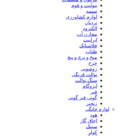
ینولیت و فوم
تسمه
لوازم کشاورزی
نردبان
الکترود
مخازن آب
ایرانیت
فلاشتانک
طناب
میخ و پرچ و پیچ
چرخ
روشویی
توالت فرنگی
سنگ توالت
ایزوگام
قیر
گونی قیر گونی
زنجیر
لوازم خانگی
هود
اجاق گاز
سینک
کولر