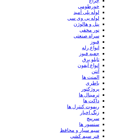
چراغ
خورطومی
لوله پلی آمید
لوله پی وی سی
پنل و هالوژن
نور مخفی
سراه صنعتی
فیوز
انواع رله
جعبه فیوز
تابلو برق
انواع آیفون
آنتن
المنت ها
باطری
پروژکتور
ترمینال ها
داکت ها
ریموت کنترل ها
زنگ اخبار
سرپیچ
سنسور ها
سیم سیار و محافظ
فنر سیم کشی