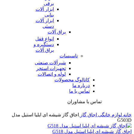
برقی
ابزار آلات
بنایی
ابزار آلات
دستی
یراق آلات
انواع قفل
دستگیره و
یراق آلات
تاسیسات
شیرآلات صنعتی
تجهیزات استخر
لوله و اتصالات
کاتالوگ محصولات
درباره ما
تماس با ما
تماس با مشاوران
خانه
لوازم خانگی
اجاق گاز
اجاق گاز شیشه ای ایلیا استیل مدل
G503D
اجاق گاز شیشه ای ایلیا استیل مدل G518