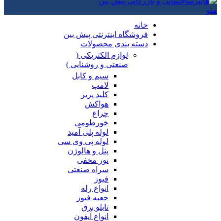
منو
خانه
فروشگاه اینترنتی پیش بین
دسته بندی محصولات
لوازم الکتریکی (
صنعتی و روشنایی )
سیم و کابل
لامپ
کلید پریز
هواکش
چراغ
خورطومی
لوله پلی آمید
لوله پی وی سی
پنل و هالوژن
نور مخفی
سراه صنعتی
فیوز
انواع رله
جعبه فیوز
تابلو برق
انواع آیفون