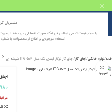
مشتریان گرا
با سلام قیمت تمامی اجناس فروشگاه صورت اقساطی می باشد درصور
استعلام موجودی و اطلاع از محصولات با شماره 09129646332 تماس حاصل فرمایید
خانه
فروشگاه اینترنتی پیش بین
دسته بندی محصولات
کاتالوگ محصولا
خانه
لوازم خانگی
اجاق گاز
اجاق گاز توکار ایندی تک مدل ITG-503 شیشه ای
بزرگنمایی تصویر
ناموجود
اجاق گا
,980
در انب
اف