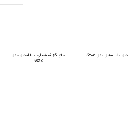
یل ایلیا استیل مدل S503
ناموجود
اجاق گاز شیشه ای ایلیا استیل مدل
G525