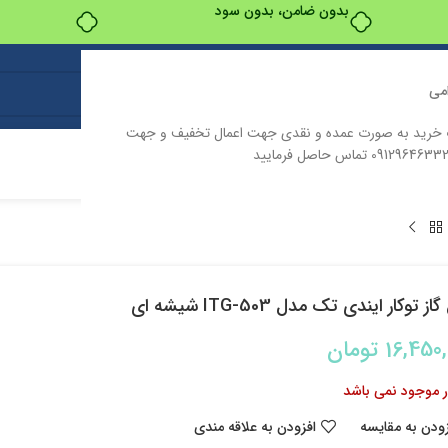
بدون ضامن، بدون سود
می
ت خرید به صورت عمده و نقدی جهت اعمال تخفیف و جهت
ت
درباره ما
تماس با ما
ز توکار ایندی تک مدل ITG-503 شیشه ای
16,450
تومان
ار موجود نمی باشد
زودن به مقایسه
افزودن به علاقه مندی