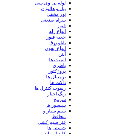
لوله پی وی سی
پنل و هالوژن
نور مخفی
سراه صنعتی
فیوز
انواع رله
جعبه فیوز
تابلو برق
انواع آیفون
آنتن
المنت ها
باطری
پروژکتور
ترمینال ها
داکت ها
ریموت کنترل ها
زنگ اخبار
سرپیچ
سنسور ها
سیم سیار و
محافظ
فنر سیم کشی
شستی ها
کلید اتومات