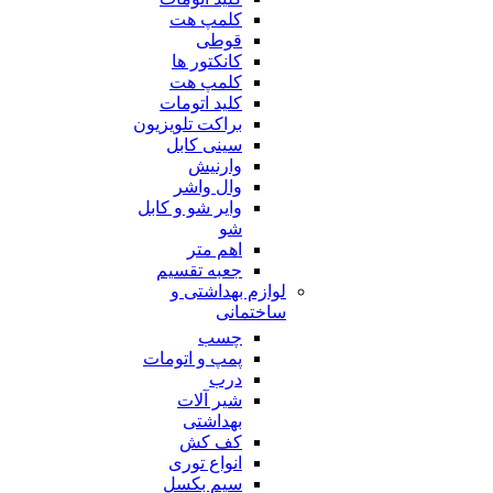
کلمپ هت
قوطی
کانکتور ها
کلمپ هت
کلید اتومات
براکت تلویزیون
سینی کابل
وارنیش
وال واشر
وایر شو و کابل
شو
اهم متر
جعبه تقسیم
لوازم بهداشتی و
ساختمانی
چسب
پمپ و اتومات
درب
شیر آلات
بهداشتی
کف کش
انواع توری
سیم بکسل