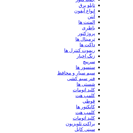
تابلو برق
انواع آیفون
آنتن
المنت ها
باطری
پروژکتور
ترمینال ها
داکت ها
ریموت کنترل ها
زنگ اخبار
سرپیچ
سنسور ها
سیم سیار و محافظ
فنر سیم کشی
شستی ها
کلید اتومات
کلمپ هت
قوطی
کانکتور ها
کلمپ هت
کلید اتومات
براکت تلویزیون
سینی کابل