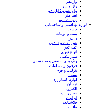
وارنیش
وال واشر
وایر شو و کابل شو
اهم متر
جعبه تقسیم
لوازم بهداشتی و ساختمانی
چسب
پمپ و اتومات
درب
شیر آلات بهداشتی
کف کش
انواع توری
سیم بکسل
رنگ های صنعتی و ساختمانی
فرقون و متعلقات
ینولیت و فوم
تسمه
لوازم کشاورزی
نردبان
الکترود
مخازن آب
ایرانیت
فلاشتانک
طناب