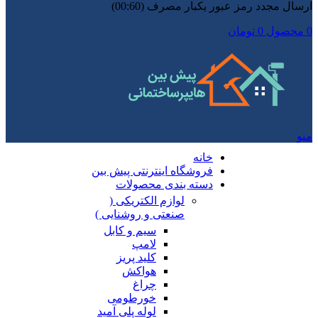
ارسال مجدد رمز عبور یکبار مصرف
(00:
60
)
0
محصول
0
تومان
منو
خانه
فروشگاه اینترنتی پیش بین
دسته بندی محصولات
لوازم الکتریکی (
صنعتی و روشنایی )
سیم و کابل
لامپ
کلید پریز
هواکش
چراغ
خورطومی
لوله پلی آمید