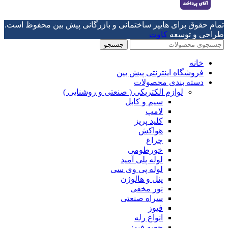
تمام حقوق برای هایپر ساختمانی و بازرگانی پیش بین محفوظ است.
طراحی و توسعه
کاوت
جستجو
خانه
فروشگاه اینترنتی پیش بین
دسته بندی محصولات
لوازم الکتریکی ( صنعتی و روشنایی )
سیم و کابل
لامپ
کلید پریز
هواکش
چراغ
خورطومی
لوله پلی آمید
لوله پی وی سی
پنل و هالوژن
نور مخفی
سراه صنعتی
فیوز
انواع رله
جعبه فیوز