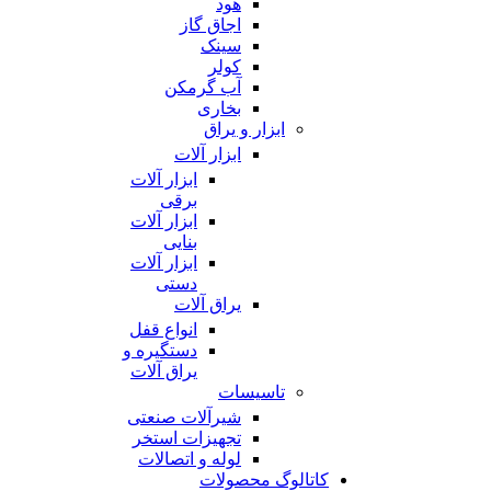
هود
اجاق گاز
سینک
کولر
آب گرمکن
بخاری
ابزار و یراق
ابزار آلات
ابزار آلات
برقی
ابزار آلات
بنایی
ابزار آلات
دستی
یراق آلات
انواع قفل
دستگیره و
یراق آلات
تاسیسات
شیرآلات صنعتی
تجهیزات استخر
لوله و اتصالات
کاتالوگ محصولات