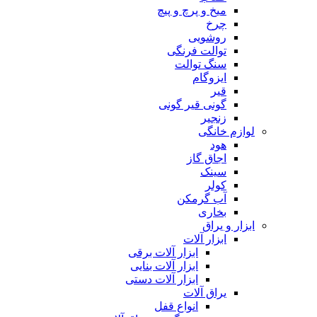
میخ و پرچ و پیچ
چرخ
روشویی
توالت فرنگی
سنگ توالت
ایزوگام
قیر
گونی قیر گونی
زنجیر
لوازم خانگی
هود
اجاق گاز
سینک
کولر
آب گرمکن
بخاری
ابزار و یراق
ابزار آلات
ابزار آلات برقی
ابزار آلات بنایی
ابزار آلات دستی
یراق آلات
انواع قفل