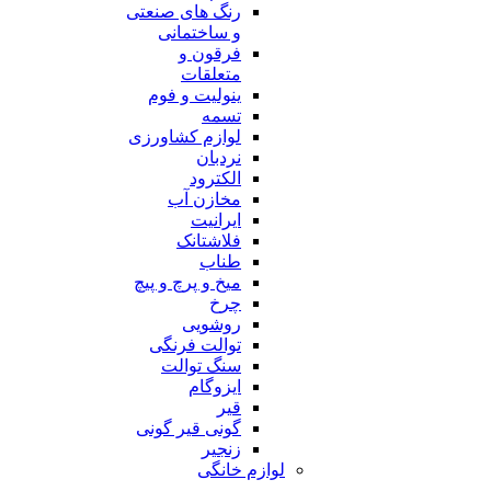
رنگ های صنعتی
و ساختمانی
فرقون و
متعلقات
ینولیت و فوم
تسمه
لوازم کشاورزی
نردبان
الکترود
مخازن آب
ایرانیت
فلاشتانک
طناب
میخ و پرچ و پیچ
چرخ
روشویی
توالت فرنگی
سنگ توالت
ایزوگام
قیر
گونی قیر گونی
زنجیر
لوازم خانگی