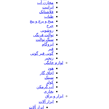
مخازن آب
ایرانیت
فلاشتانک
طناب
میخ و پرچ و پیچ
چرخ
روشویی
توالت فرنگی
سنگ توالت
ایزوگام
قیر
گونی قیر گونی
زنجیر
لوازم خانگی
هود
اجاق گاز
سینک
کولر
آب گرمکن
بخاری
ابزار و یراق
ابزار آلات
ابزار آلات