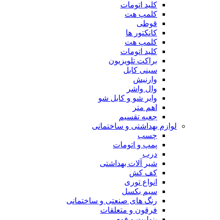
کلید اتومات
کلمپ هت
قوطی
کانکتور ها
کلمپ هت
کلید اتومات
براکت تلویزیون
سینی کابل
وارنیش
وال واشر
وایر شو و کابل شو
اهم متر
جعبه تقسیم
لوازم بهداشتی و ساختمانی
چسب
پمپ و اتومات
درب
شیر آلات بهداشتی
کف کش
انواع توری
سیم بکسل
رنگ های صنعتی و ساختمانی
فرقون و متعلقات
ینولیت و فوم