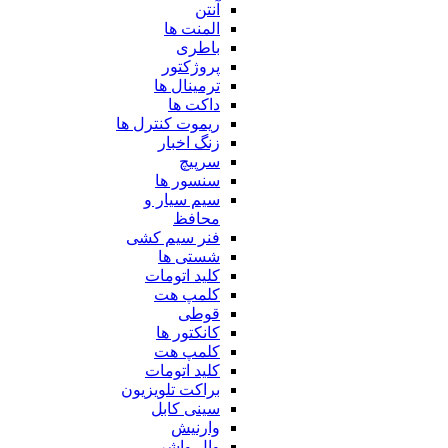
آنتن
المنت ها
باطری
پروژکتور
ترمینال ها
داکت ها
ریموت کنترل ها
زنگ اخبار
سرپیچ
سنسور ها
سیم سیار و
محافظ
فنر سیم کشی
شستی ها
کلید اتومات
کلمپ هت
قوطی
کانکتور ها
کلمپ هت
کلید اتومات
براکت تلویزیون
سینی کابل
وارنیش
وال واشر