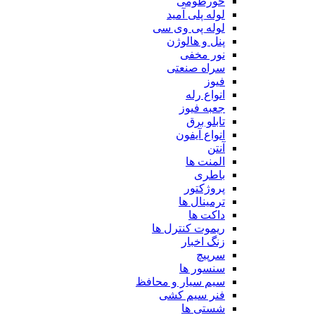
خورطومی
لوله پلی آمید
لوله پی وی سی
پنل و هالوژن
نور مخفی
سراه صنعتی
فیوز
انواع رله
جعبه فیوز
تابلو برق
انواع آیفون
آنتن
المنت ها
باطری
پروژکتور
ترمینال ها
داکت ها
ریموت کنترل ها
زنگ اخبار
سرپیچ
سنسور ها
سیم سیار و محافظ
فنر سیم کشی
شستی ها