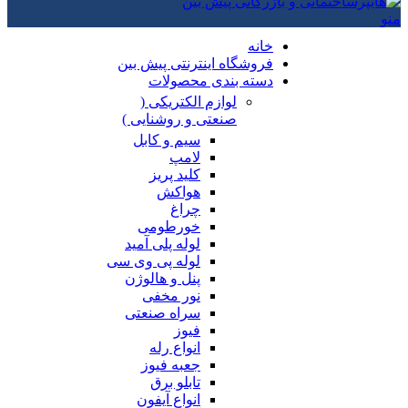
منو
خانه
فروشگاه اینترنتی پیش بین
دسته بندی محصولات
لوازم الکتریکی (
صنعتی و روشنایی )
سیم و کابل
لامپ
کلید پریز
هواکش
چراغ
خورطومی
لوله پلی آمید
لوله پی وی سی
پنل و هالوژن
نور مخفی
سراه صنعتی
فیوز
انواع رله
جعبه فیوز
تابلو برق
انواع آیفون