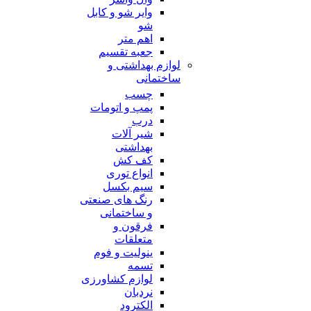
وایر شو و کابل
شو
اهم متر
جعبه تقسیم
لوازم بهداشتی و
ساختمانی
چسب
پمپ و اتومات
درب
شیر آلات
بهداشتی
کف کش
انواع توری
سیم بکسل
رنگ های صنعتی
و ساختمانی
فرقون و
متعلقات
ینولیت و فوم
تسمه
لوازم کشاورزی
نردبان
الکترود