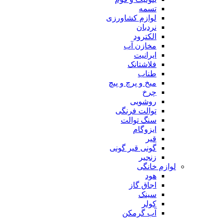
تسمه
لوازم کشاورزی
نردبان
الکترود
مخازن آب
ایرانیت
فلاشتانک
طناب
میخ و پرچ و پیچ
چرخ
روشویی
توالت فرنگی
سنگ توالت
ایزوگام
قیر
گونی قیر گونی
زنجیر
لوازم خانگی
هود
اجاق گاز
سینک
کولر
آب گرمکن