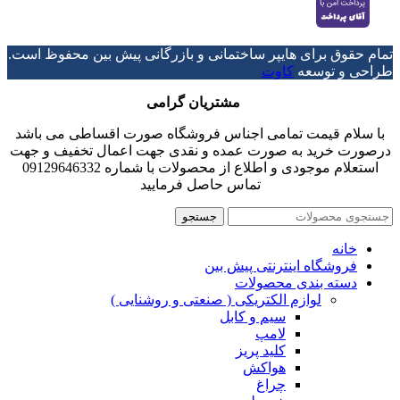
تمام حقوق برای هایپر ساختمانی و بازرگانی پیش بین محفوظ است.
طراحی و توسعه
کاوت
مشتریان گرامی
با سلام قیمت تمامی اجناس فروشگاه صورت اقساطی می باشد
درصورت خرید به صورت عمده و نقدی جهت اعمال تخفیف و جهت
استعلام موجودی و اطلاع از محصولات با شماره 09129646332
تماس حاصل فرمایید
جستجو
خانه
فروشگاه اینترنتی پیش بین
دسته بندی محصولات
لوازم الکتریکی ( صنعتی و روشنایی )
سیم و کابل
لامپ
کلید پریز
هواکش
چراغ