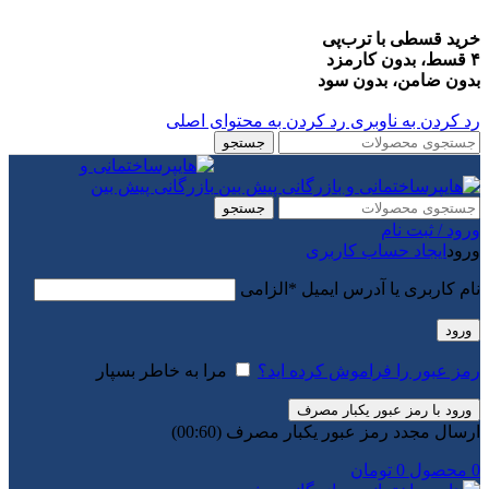
خرید قسطی با ترب‌پی
۴ قسط، بدون کارمزد
بدون ضامن، بدون سود
رد کردن به ناوبری
رد کردن به محتوای اصلی
جستجو
جستجو
ورود / ثبت نام
ورود
ایجاد حساب کاربری
نام کاربری یا آدرس ایمیل
*
الزامی
ورود
رمز عبور را فراموش کرده اید؟
مرا به خاطر بسپار
ورود با رمز عبور یکبار مصرف
ارسال مجدد رمز عبور یکبار مصرف
(00:
60
)
0
محصول
0
تومان