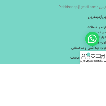
ایمیل : Pishbinshop@gmail.com
پربازدیدترین
لوله و اتصالات
سینک
ابزار آلات دستی
لوازم الکتریکی
لوازم بهداشتی و ساختمانی
0
اعتماد شما افتخار ماست
روشگاه
سایدبار
علاقه مندی
سبد خرید
حساب کاربری من
تمام حقوق برای هایپر ساختمانی و بازرگانی پیش بین محفوظ است.
طراحی و توسعه
کاوت