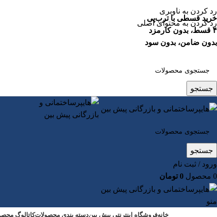
رد کردن به ناوبری
خرید قسطی با ترب‌پی
رد کردن به محتوای اصلی
۴ قسط، بدون کارمزد
بدون ضامن، بدون سود
جستجو
جستجو
ورود / ثبت نام
0
محصول
0
تومان
منو
خانه
فروشگاه اینترنتی پیش بین
دسته بندی محصولات
کاتالوگ محصو