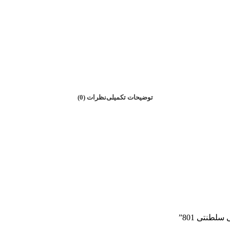
توضیحات تکمیلی
نظرات (0)
لطنتی 801”