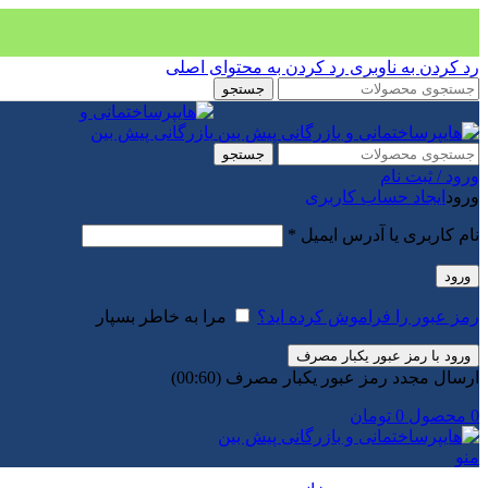
رد کردن به ناوبری
رد کردن به محتوای اصلی
جستجو
جستجو
ورود / ثبت نام
ورود
ایجاد حساب کاربری
الزامی
نام کاربری یا آدرس ایمیل
*
ورود
رمز عبور را فراموش کرده اید؟
مرا به خاطر بسپار
ورود با رمز عبور یکبار مصرف
ارسال مجدد رمز عبور یکبار مصرف
(00:
60
)
0
محصول
0
تومان
منو