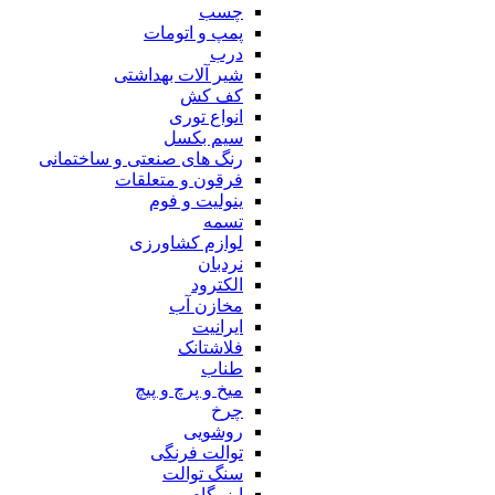
چسب
پمپ و اتومات
درب
شیر آلات بهداشتی
کف کش
انواع توری
سیم بکسل
رنگ های صنعتی و ساختمانی
فرقون و متعلقات
ینولیت و فوم
تسمه
لوازم کشاورزی
نردبان
الکترود
مخازن آب
ایرانیت
فلاشتانک
طناب
میخ و پرچ و پیچ
چرخ
روشویی
توالت فرنگی
سنگ توالت
ایزوگام