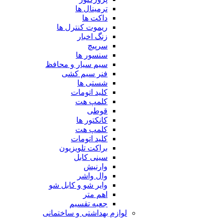
ترمینال ها
داکت ها
ریموت کنترل ها
زنگ اخبار
سرپیچ
سنسور ها
سیم سیار و محافظ
فنر سیم کشی
شستی ها
کلید اتومات
کلمپ هت
قوطی
کانکتور ها
کلمپ هت
کلید اتومات
براکت تلویزیون
سینی کابل
وارنیش
وال واشر
وایر شو و کابل شو
اهم متر
جعبه تقسیم
لوازم بهداشتی و ساختمانی