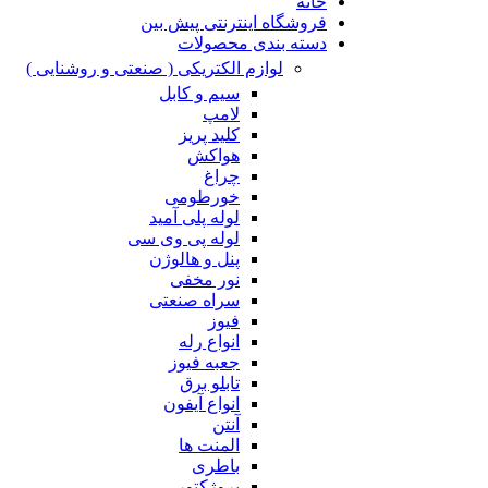
خانه
فروشگاه اینترنتی پیش بین
دسته بندی محصولات
لوازم الکتریکی ( صنعتی و روشنایی )
سیم و کابل
لامپ
کلید پریز
هواکش
چراغ
خورطومی
لوله پلی آمید
لوله پی وی سی
پنل و هالوژن
نور مخفی
سراه صنعتی
فیوز
انواع رله
جعبه فیوز
تابلو برق
انواع آیفون
آنتن
المنت ها
باطری
پروژکتور