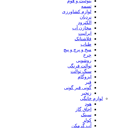
ینولیت و فوم
تسمه
لوازم کشاورزی
نردبان
الکترود
مخازن آب
ایرانیت
فلاشتانک
طناب
میخ و پرچ و پیچ
چرخ
روشویی
توالت فرنگی
سنگ توالت
ایزوگام
قیر
گونی قیر گونی
زنجیر
لوازم خانگی
هود
اجاق گاز
سینک
کولر
آب گرمکن