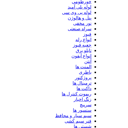
خورطومی
لوله پلی آمید
لوله پی وی سی
پنل و هالوژن
نور مخفی
سراه صنعتی
فیوز
انواع رله
جعبه فیوز
تابلو برق
انواع آیفون
آنتن
المنت ها
باطری
پروژکتور
ترمینال ها
داکت ها
ریموت کنترل ها
زنگ اخبار
سرپیچ
سنسور ها
سیم سیار و محافظ
فنر سیم کشی
شستی ها