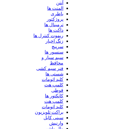
آنتن
المنت ها
باطری
پروژکتور
ترمینال ها
داکت ها
ریموت کنترل ها
زنگ اخبار
سرپیچ
سنسور ها
سیم سیار و
محافظ
فنر سیم کشی
شستی ها
کلید اتومات
کلمپ هت
قوطی
کانکتور ها
کلمپ هت
کلید اتومات
براکت تلویزیون
سینی کابل
وارنیش
وال واشر