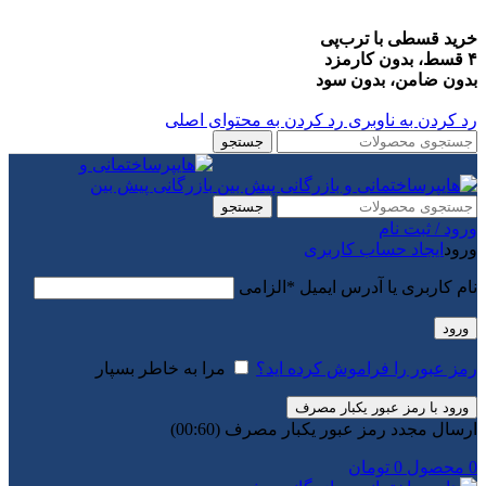
خرید قسطی با ترب‌پی
۴ قسط، بدون کارمزد
بدون ضامن، بدون سود
رد کردن به ناوبری
رد کردن به محتوای اصلی
جستجو
جستجو
ورود / ثبت نام
ورود
ایجاد حساب کاربری
نام کاربری یا آدرس ایمیل
*
الزامی
ورود
رمز عبور را فراموش کرده اید؟
مرا به خاطر بسپار
ورود با رمز عبور یکبار مصرف
ارسال مجدد رمز عبور یکبار مصرف
(00:
60
)
0
محصول
0
تومان