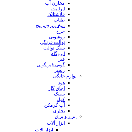
مخازن آب
ایرانیت
فلاشتانک
طناب
میخ و پرچ و پیچ
چرخ
روشویی
توالت فرنگی
سنگ توالت
ایزوگام
قیر
گونی قیر گونی
زنجیر
لوازم خانگی
هود
اجاق گاز
سینک
کولر
آب گرمکن
بخاری
ابزار و یراق
ابزار آلات
ابزار آلات