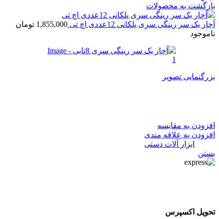
بازگشت به محصولات
آچار یک سر رینگی سری پلکانی 12عددی اچ تی
1,855,000
تومان
ناموجود
بزرگنمایی تصویر
آچار یک سر رینگی سری 8تایی
افزودن به مقایسه
افزودن به علاقه مندی
دسته:
ابزار آلات دستی
بستن
تحویل اکسپرس