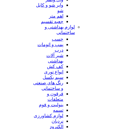
وایر شو و کابل
شو
اهم متر
جعبه تقسیم
لوازم بهداشتی و
ساختمانی
چسب
پمپ و اتومات
درب
شیر آلات
بهداشتی
کف کش
انواع توری
سیم بکسل
رنگ های صنعتی
و ساختمانی
فرقون و
متعلقات
ینولیت و فوم
تسمه
لوازم کشاورزی
نردبان
الکترود