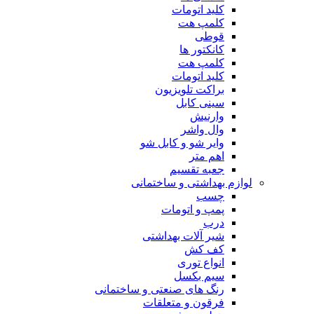
کلید اتومات
کلمپ هت
قوطی
کانکتور ها
کلمپ هت
کلید اتومات
براکت تلویزیون
سینی کابل
وارنیش
وال واشر
وایر شو و کابل شو
اهم متر
جعبه تقسیم
لوازم بهداشتی و ساختمانی
چسب
پمپ و اتومات
درب
شیر آلات بهداشتی
کف کش
انواع توری
سیم بکسل
رنگ های صنعتی و ساختمانی
فرقون و متعلقات