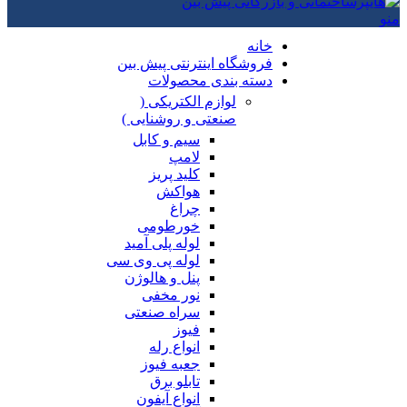
منو
خانه
فروشگاه اینترنتی پیش بین
دسته بندی محصولات
لوازم الکتریکی (
صنعتی و روشنایی )
سیم و کابل
لامپ
کلید پریز
هواکش
چراغ
خورطومی
لوله پلی آمید
لوله پی وی سی
پنل و هالوژن
نور مخفی
سراه صنعتی
فیوز
انواع رله
جعبه فیوز
تابلو برق
انواع آیفون