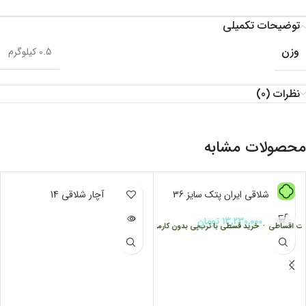
توضیحات تکمیلی
وزن
0.5 کیلوگرم
نظرات (0)
محصولات مشابه
آچار شلاقی ایران پتک سایز 36
ناموجود
آچار شلاقی 14
13,230,000
تومان
ت اقساطی
•
خرید قسطی با ترب‌پی بدون کارمزد