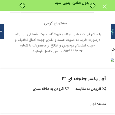
بدون ضامن، بدون سود
مشتریان گرامی
با سلام قیمت تمامی اجناس فروشگاه صورت اقساطی می باشد
درصورت خرید به صورت عمده و نقدی جهت اعمال تخفیف و
جهت استعلام موجودی و اطلاع از محصولات با شماره
خانه
ابزار و یراق
ابزار آلات
ابزار آلات دستی
آچار
09129646332 تماس حاصل فرمایید
بزرگنمایی تصویر
ناموجود
آچار یکسر جغجغه ای 13
افزودن به مقایسه
افزودن به علاقه مندی
دسته:
آچار