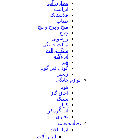
مخازن آب
ایرانیت
فلاشتانک
طناب
میخ و پرچ و پیچ
چرخ
روشویی
توالت فرنگی
سنگ توالت
ایزوگام
قیر
گونی قیر گونی
زنجیر
لوازم خانگی
هود
اجاق گاز
سینک
کولر
آب گرمکن
بخاری
ابزار و یراق
ابزار آلات
ابزار آلات