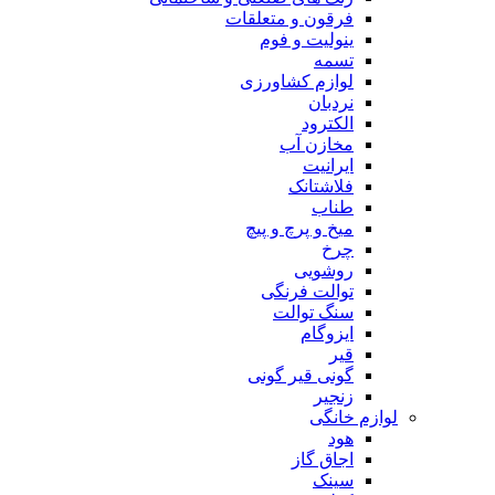
فرقون و متعلقات
ینولیت و فوم
تسمه
لوازم کشاورزی
نردبان
الکترود
مخازن آب
ایرانیت
فلاشتانک
طناب
میخ و پرچ و پیچ
چرخ
روشویی
توالت فرنگی
سنگ توالت
ایزوگام
قیر
گونی قیر گونی
زنجیر
لوازم خانگی
هود
اجاق گاز
سینک