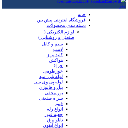
منو
خانه
فروشگاه اینترنتی پیش بین
دسته بندی محصولات
لوازم الکتریکی (
صنعتی و روشنایی )
سیم و کابل
لامپ
کلید پریز
هواکش
چراغ
خورطومی
لوله پلی آمید
لوله پی وی سی
پنل و هالوژن
نور مخفی
سراه صنعتی
فیوز
انواع رله
جعبه فیوز
تابلو برق
انواع آیفون