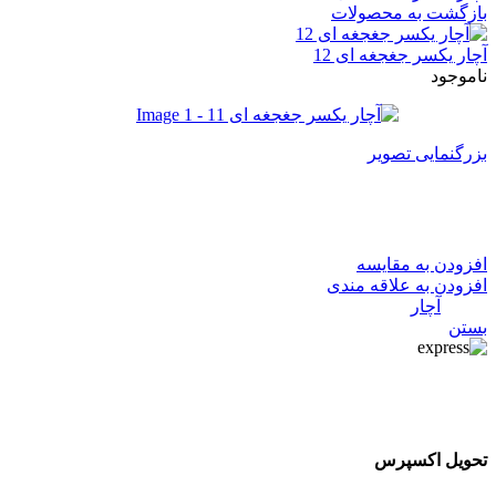
بازگشت به محصولات
آچار یکسر جغجغه ای 12
ناموجود
بزرگنمایی تصویر
آچار یکسر جغجغه ای 11
افزودن به مقایسه
افزودن به علاقه مندی
دسته:
آچار
بستن
تحویل اکسپرس