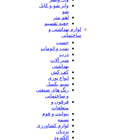
وایر شو و کابل
شو
اهم متر
جعبه تقسیم
لوازم بهداشتی و
ساختمانی
چسب
پمپ و اتومات
درب
شیر آلات
بهداشتی
کف کش
انواع توری
سیم بکسل
رنگ های صنعتی
و ساختمانی
فرقون و
متعلقات
ینولیت و فوم
تسمه
لوازم کشاورزی
نردبان
الکترود