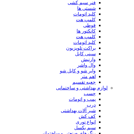
فنر سیم کشی
شستی ها
کلید اتومات
کلمپ هت
قوطی
کانکتور ها
کلمپ هت
کلید اتومات
براکت تلویزیون
سینی کابل
وارنیش
وال واشر
وایر شو و کابل شو
اهم متر
جعبه تقسیم
لوازم بهداشتی و ساختمانی
چسب
پمپ و اتومات
درب
شیر آلات بهداشتی
کف کش
انواع توری
سیم بکسل
رنگ های صنعتی و ساختمانی