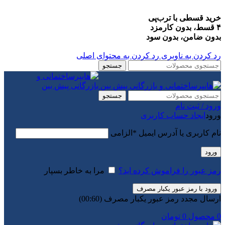
خرید قسطی با ترب‌پی
۴ قسط، بدون کارمزد
بدون ضامن، بدون سود
رد کردن به ناوبری
رد کردن به محتوای اصلی
جستجو
جستجو
ورود / ثبت نام
ورود
ایجاد حساب کاربری
نام کاربری یا آدرس ایمیل
*
الزامی
ورود
رمز عبور را فراموش کرده اید؟
مرا به خاطر بسپار
ورود با رمز عبور یکبار مصرف
ارسال مجدد رمز عبور یکبار مصرف
(00:
60
)
0
محصول
0
تومان