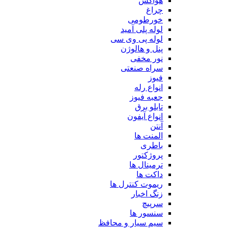
هواکش
چراغ
خورطومی
لوله پلی آمید
لوله پی وی سی
پنل و هالوژن
نور مخفی
سراه صنعتی
فیوز
انواع رله
جعبه فیوز
تابلو برق
انواع آیفون
آنتن
المنت ها
باطری
پروژکتور
ترمینال ها
داکت ها
ریموت کنترل ها
زنگ اخبار
سرپیچ
سنسور ها
سیم سیار و محافظ