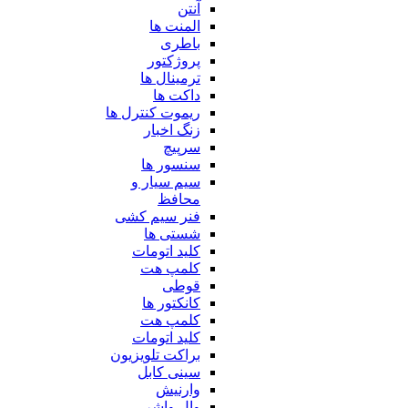
آنتن
المنت ها
باطری
پروژکتور
ترمینال ها
داکت ها
ریموت کنترل ها
زنگ اخبار
سرپیچ
سنسور ها
سیم سیار و
محافظ
فنر سیم کشی
شستی ها
کلید اتومات
کلمپ هت
قوطی
کانکتور ها
کلمپ هت
کلید اتومات
براکت تلویزیون
سینی کابل
وارنیش
وال واشر