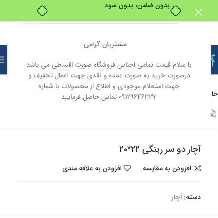
بدون ضامن، بدون سود
مشتریان گرامی
با سلام قیمت تمامی اجناس فروشگاه صورت اقساطی می باشد
درصورت خرید به صورت عمده و نقدی جهت اعمال تخفیف و
جهت استعلام موجودی و اطلاع از محصولات با شماره
خانه
ابزار و یراق
ابزار آلات
ابزار آلات دستی
آچار
09129646332 تماس حاصل فرمایید
بزرگنمایی تصویر
ناموجود
آچار دو سر رینگی 22*20
افزودن به مقایسه
افزودن به علاقه مندی
دسته:
آچار