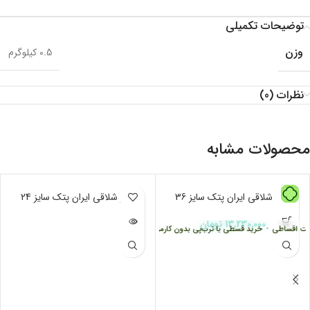
توضیحات تکمیلی
وزن
0.5 کیلوگرم
نظرات (0)
محصولات مشابه
آچار شلاقی ایران پتک سایز 36
ناموجود
آچار شلاقی ایران پتک سایز 24
13,230,000
تومان
ت اقساطی
•
خرید قسطی با ترب‌پی بدون کارمزد