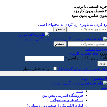
خرید قسطی با ترب‌پی
۴ قسط، بدون کارمزد
بدون ضامن، بدون سود
رد کردن به ناوبری
رد کردن به محتوای اصلی
جستجو
جستجو
ورود / ثبت نام
ورود
ایجاد حساب کاربری
نام کاربری یا آدرس ایمیل
*
ورود
رمز عبور را فراموش کرده اید؟
مرا به خاطر بسپار
0
محصول
0
تومان
منو
خانه
فروشگاه اینترنتی پیش بین
دسته بندی محصولات
لوازم الکتریکی ( صنعتی و روشنایی )