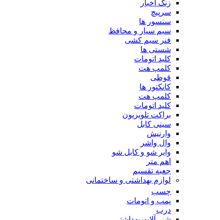
زنگ اخبار
سرپیچ
سنسور ها
سیم سیار و محافظ
فنر سیم کشی
شستی ها
کلید اتومات
کلمپ هت
قوطی
کانکتور ها
کلمپ هت
کلید اتومات
براکت تلویزیون
سینی کابل
وارنیش
وال واشر
وایر شو و کابل شو
اهم متر
جعبه تقسیم
لوازم بهداشتی و ساختمانی
چسب
پمپ و اتومات
درب
شیر آلات بهداشتی