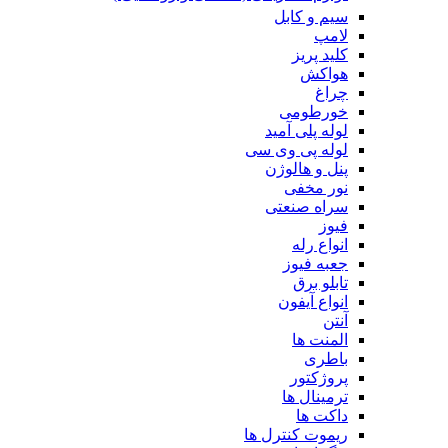
سیم و کابل
لامپ
کلید پریز
هواکش
چراغ
خورطومی
لوله پلی آمید
لوله پی وی سی
پنل و هالوژن
نور مخفی
سراه صنعتی
فیوز
انواع رله
جعبه فیوز
تابلو برق
انواع آیفون
آنتن
المنت ها
باطری
پروژکتور
ترمینال ها
داکت ها
ریموت کنترل ها