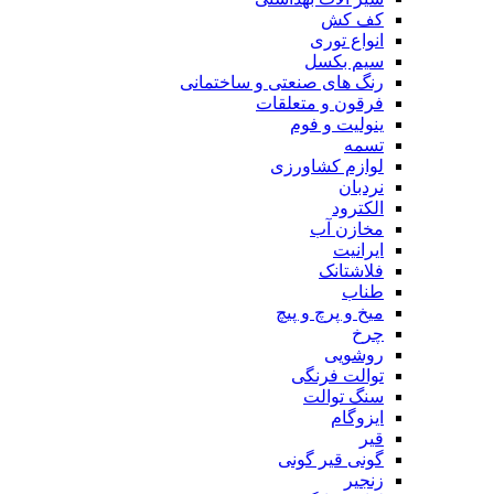
کف کش
انواع توری
سیم بکسل
رنگ های صنعتی و ساختمانی
فرقون و متعلقات
ینولیت و فوم
تسمه
لوازم کشاورزی
نردبان
الکترود
مخازن آب
ایرانیت
فلاشتانک
طناب
میخ و پرچ و پیچ
چرخ
روشویی
توالت فرنگی
سنگ توالت
ایزوگام
قیر
گونی قیر گونی
زنجیر