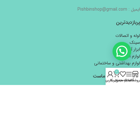
ایمیل : Pishbinshop@gmail.com
پربازدیدترین
لوله و اتصالات
سینک
ابزار آلات دستی
لوازم الکتریکی
لوازم بهداشتی و ساختمانی
0
اعتماد شما افتخار ماست
روشگاه
سایدبار
علاقه مندی
سبد خرید
حساب کاربری من
تمام حقوق برای هایپر ساختمانی و بازرگانی پیش بین محفوظ است.
طراحی و توسعه
کاوت