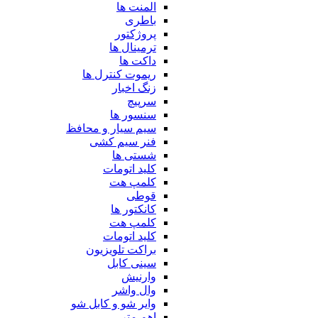
المنت ها
باطری
پروژکتور
ترمینال ها
داکت ها
ریموت کنترل ها
زنگ اخبار
سرپیچ
سنسور ها
سیم سیار و محافظ
فنر سیم کشی
شستی ها
کلید اتومات
کلمپ هت
قوطی
کانکتور ها
کلمپ هت
کلید اتومات
براکت تلویزیون
سینی کابل
وارنیش
وال واشر
وایر شو و کابل شو
اهم متر