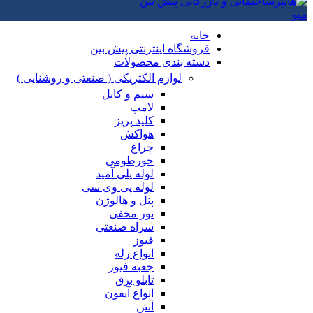
منو
خانه
فروشگاه اینترنتی پیش بین
دسته بندی محصولات
لوازم الکتریکی ( صنعتی و روشنایی )
سیم و کابل
لامپ
کلید پریز
هواکش
چراغ
خورطومی
لوله پلی آمید
لوله پی وی سی
پنل و هالوژن
نور مخفی
سراه صنعتی
فیوز
انواع رله
جعبه فیوز
تابلو برق
انواع آیفون
آنتن