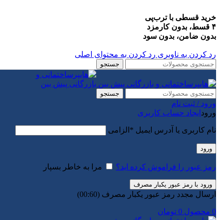
خرید قسطی با ترب‌پی
۴ قسط، بدون کارمزد
بدون ضامن، بدون سود
رد کردن به ناوبری
رد کردن به محتوای اصلی
جستجو
جستجو
ورود / ثبت نام
ورود
ایجاد حساب کاربری
نام کاربری یا آدرس ایمیل
*
الزامی
ورود
رمز عبور را فراموش کرده اید؟
مرا به خاطر بسپار
ورود با رمز عبور یکبار مصرف
ارسال مجدد رمز عبور یکبار مصرف
(00:
60
)
0
محصول
0
تومان