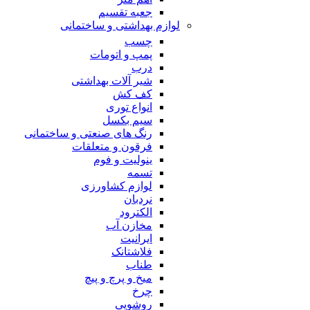
جعبه تقسیم
لوازم بهداشتی و ساختمانی
چسب
پمپ و اتومات
درب
شیر آلات بهداشتی
کف کش
انواع توری
سیم بکسل
رنگ های صنعتی و ساختمانی
فرقون و متعلقات
ینولیت و فوم
تسمه
لوازم کشاورزی
نردبان
الکترود
مخازن آب
ایرانیت
فلاشتانک
طناب
میخ و پرچ و پیچ
چرخ
روشویی