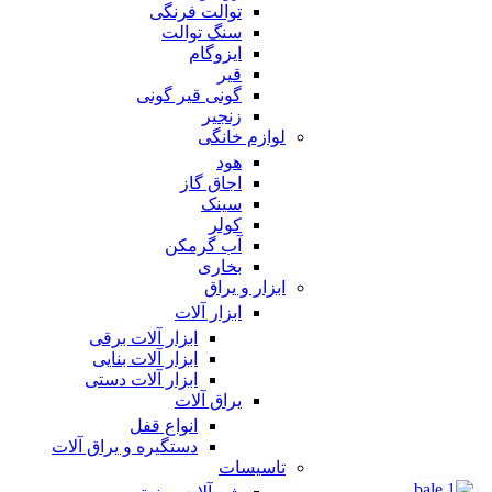
توالت فرنگی
سنگ توالت
ایزوگام
قیر
گونی قیر گونی
زنجیر
لوازم خانگی
هود
اجاق گاز
سینک
کولر
آب گرمکن
بخاری
ابزار و یراق
ابزار آلات
ابزار آلات برقی
ابزار آلات بنایی
ابزار آلات دستی
یراق آلات
انواع قفل
دستگیره و یراق آلات
تاسیسات