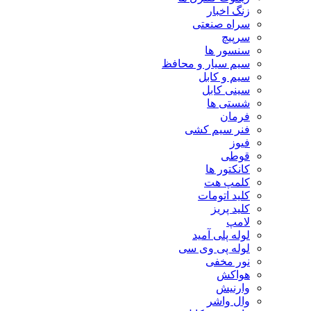
زنگ اخبار
سراه صنعتی
سرپیچ
سنسور ها
سیم سیار و محافظ
سیم و کابل
سینی کابل
شستی ها
فرمان
فنر سیم کشی
فیوز
قوطی
کانکتور ها
کلمپ هت
کلید اتومات
کلید پریز
لامپ
لوله پلی آمید
لوله پی وی سی
نور مخفی
هواکش
وارنیش
وال واشر