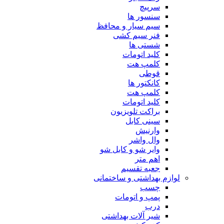
سرپیچ
سنسور ها
سیم سیار و محافظ
فنر سیم کشی
شستی ها
کلید اتومات
کلمپ هت
قوطی
کانکتور ها
کلمپ هت
کلید اتومات
براکت تلویزیون
سینی کابل
وارنیش
وال واشر
وایر شو و کابل شو
اهم متر
جعبه تقسیم
لوازم بهداشتی و ساختمانی
چسب
پمپ و اتومات
درب
شیر آلات بهداشتی