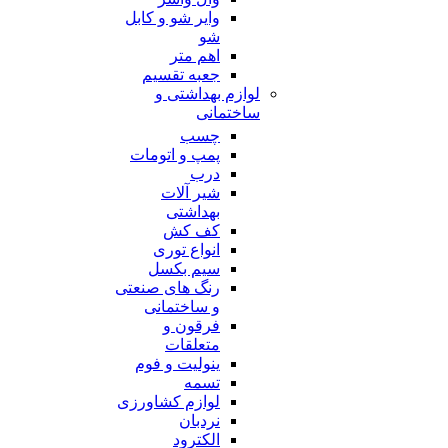
وایر شو و کابل
شو
اهم متر
جعبه تقسیم
لوازم بهداشتی و
ساختمانی
چسب
پمپ و اتومات
درب
شیر آلات
بهداشتی
کف کش
انواع توری
سیم بکسل
رنگ های صنعتی
و ساختمانی
فرقون و
متعلقات
ینولیت و فوم
تسمه
لوازم کشاورزی
نردبان
الکترود