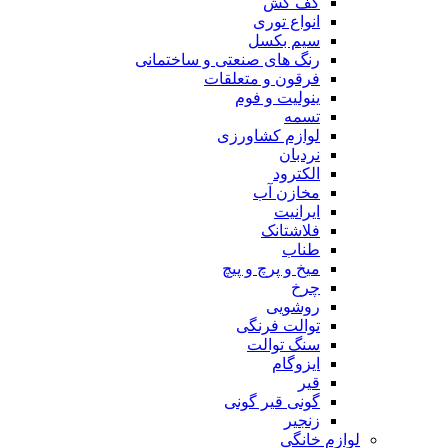
کف کش
انواع توری
سیم بکسل
رنگ های صنعتی و ساختمانی
فرقون و متعلقات
ینولیت و فوم
تسمه
لوازم کشاورزی
نردبان
الکترود
مخازن آب
ایرانیت
فلاشتانک
طناب
میخ و پرچ و پیچ
چرخ
روشویی
توالت فرنگی
سنگ توالت
ایزوگام
قیر
گونی قیر گونی
زنجیر
لوازم خانگی