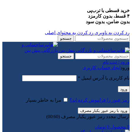
خرید قسطی با ترب‌پی
۴ قسط، بدون کارمزد
بدون ضامن، بدون سود
رد کردن به ناوبری
رد کردن به محتوای اصلی
جستجو
جستجو
ورود / ثبت نام
ورود
ایجاد حساب کاربری
الزامی
نام کاربری یا آدرس ایمیل
*
ورود
رمز عبور را فراموش کرده اید؟
مرا به خاطر بسپار
ورود با رمز عبور یکبار مصرف
ارسال مجدد رمز عبور یکبار مصرف
(00:
60
)
0
محصول
0
تومان