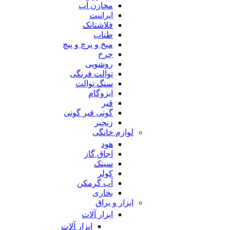
مخازن آب
ایرانیت
فلاشتانک
طناب
میخ و پرچ و پیچ
چرخ
روشویی
توالت فرنگی
سنگ توالت
ایزوگام
قیر
گونی قیر گونی
زنجیر
لوازم خانگی
هود
اجاق گاز
سینک
کولر
آب گرمکن
بخاری
ابزار و یراق
ابزار آلات
ابزار آلات