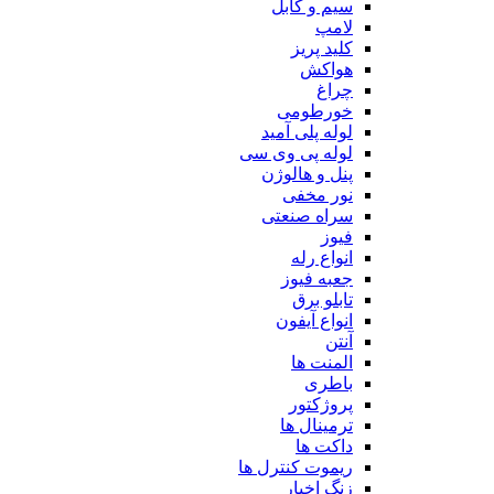
سیم و کابل
لامپ
کلید پریز
هواکش
چراغ
خورطومی
لوله پلی آمید
لوله پی وی سی
پنل و هالوژن
نور مخفی
سراه صنعتی
فیوز
انواع رله
جعبه فیوز
تابلو برق
انواع آیفون
آنتن
المنت ها
باطری
پروژکتور
ترمینال ها
داکت ها
ریموت کنترل ها
زنگ اخبار