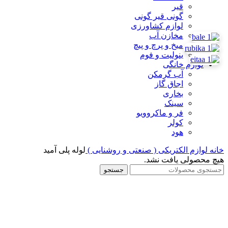
قیر
گونی قیر گونی
لوازم کشاورزی
مخازن آب
میخ و پرچ و پیچ
ینولیت و فوم
لوازم خانگی
آب گرمکن
اجاق گاز
بخاری
سینک
فر و ماکروویو
کولر
هود
خانه
لوازم الکتریکی ( صنعتی و روشنایی )
لوله پلی آمید
هیچ محصولی یافت نشد.
جستجو