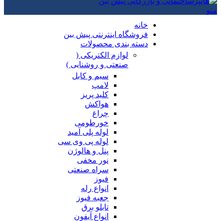
منو
خانه
فروشگاه اینترنتی پیش بین
دسته بندی محصولات
لوازم الکتریکی (
صنعتی و روشنایی )
سیم و کابل
لامپ
کلید پریز
هواکش
چراغ
خورطومی
لوله پلی آمید
لوله پی وی سی
پنل و هالوژن
نور مخفی
سراه صنعتی
فیوز
انواع رله
جعبه فیوز
تابلو برق
انواع آیفون