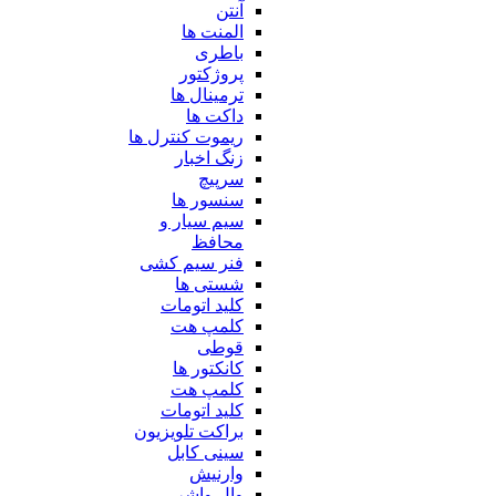
آنتن
المنت ها
باطری
پروژکتور
ترمینال ها
داکت ها
ریموت کنترل ها
زنگ اخبار
سرپیچ
سنسور ها
سیم سیار و
محافظ
فنر سیم کشی
شستی ها
کلید اتومات
کلمپ هت
قوطی
کانکتور ها
کلمپ هت
کلید اتومات
براکت تلویزیون
سینی کابل
وارنیش
وال واشر