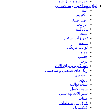
وایر شو و کابل شو
لوازم بهداشتی و ساختمانی
آیینه
الکترود
انواع توری
ایرانیت
ایزوگام
بست
تجهیزات استخر
تسمه
توالت فرنگی
چرخ
چسب
درب
دستگیره و یراق آلات
رنگ های صنعتی و ساختمانی
روشویی
زنجیر
سنگ توالت
سیم بکسل
شیر آلات بهداشتی
طناب
فرقون و متعلقات
فلاشتانک