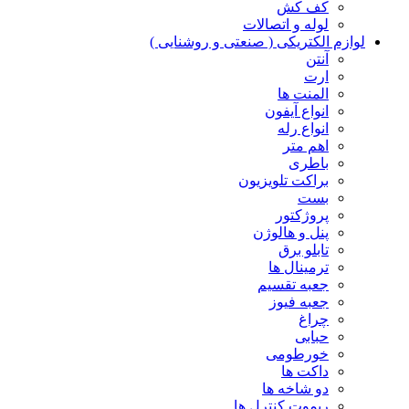
کف کش
لوله و اتصالات
لوازم الکتریکی ( صنعتی و روشنایی )
آنتن
ارت
المنت ها
انواع آیفون
انواع رله
اهم متر
باطری
براکت تلویزیون
بست
پروژکتور
پنل و هالوژن
تابلو برق
ترمینال ها
جعبه تقسیم
جعبه فیوز
چراغ
حبابی
خورطومی
داکت ها
دو شاخه ها
ریموت کنترل ها