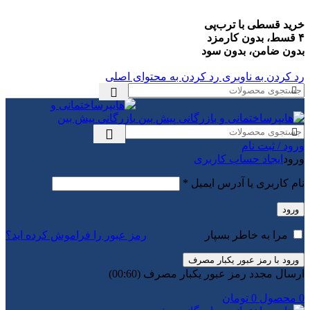
خرید قسطی با ترب‌پی
۴ قسط، بدون کارمزد
بدون ضامن، بدون سود
رد کردن به ناوبری
رد کردن به محتوای اصلی
ورود / ثبت نام
ورود
ایجاد حساب کاربری
الزامی
نام کاربری یا آدرس ایمیل
*
ورود
رمز عبور را فراموش کرده اید؟
مرا به خاطر بسپار
ورود با رمز عبور یکبار مصرف
ارسال مجدد رمز عبور یکبار مصرف
(00:
60
)
0
محصول
0
تومان