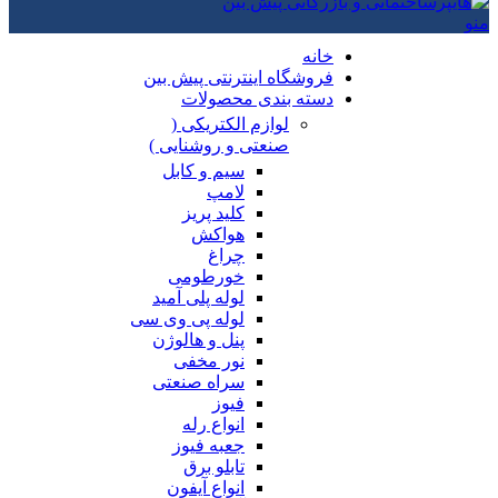
منو
خانه
فروشگاه اینترنتی پیش بین
دسته بندی محصولات
لوازم الکتریکی (
صنعتی و روشنایی )
سیم و کابل
لامپ
کلید پریز
هواکش
چراغ
خورطومی
لوله پلی آمید
لوله پی وی سی
پنل و هالوژن
نور مخفی
سراه صنعتی
فیوز
انواع رله
جعبه فیوز
تابلو برق
انواع آیفون