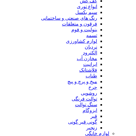
کف کش
انواع توری
سیم بکسل
رنگ های صنعتی و ساختمانی
فرقون و متعلقات
ینولیت و فوم
تسمه
لوازم کشاورزی
نردبان
الکترود
مخازن آب
ایرانیت
فلاشتانک
طناب
میخ و پرچ و پیچ
چرخ
روشویی
توالت فرنگی
سنگ توالت
ایزوگام
قیر
گونی قیر گونی
زنجیر
لوازم خانگی