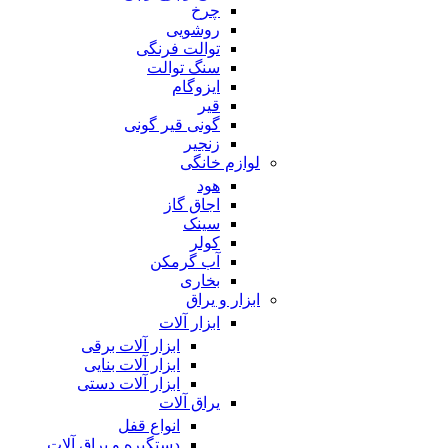
چرخ
روشویی
توالت فرنگی
سنگ توالت
ایزوگام
قیر
گونی قیر گونی
زنجیر
لوازم خانگی
هود
اجاق گاز
سینک
کولر
آب گرمکن
بخاری
ابزار و یراق
ابزار آلات
ابزار آلات برقی
ابزار آلات بنایی
ابزار آلات دستی
یراق آلات
انواع قفل
دستگیره و یراق آلات