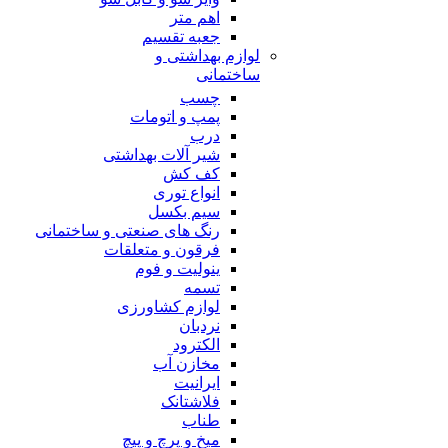
اهم متر
جعبه تقسیم
لوازم بهداشتی و
ساختمانی
چسب
پمپ و اتومات
درب
شیر آلات بهداشتی
کف کش
انواع توری
سیم بکسل
رنگ های صنعتی و ساختمانی
فرقون و متعلقات
ینولیت و فوم
تسمه
لوازم کشاورزی
نردبان
الکترود
مخازن آب
ایرانیت
فلاشتانک
طناب
میخ و پرچ و پیچ