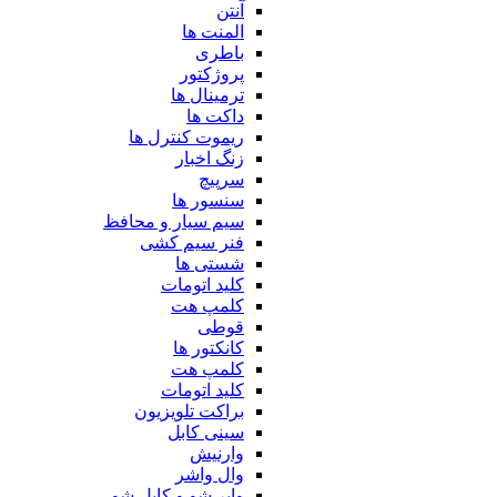
آنتن
المنت ها
باطری
پروژکتور
ترمینال ها
داکت ها
ریموت کنترل ها
زنگ اخبار
سرپیچ
سنسور ها
سیم سیار و محافظ
فنر سیم کشی
شستی ها
کلید اتومات
کلمپ هت
قوطی
کانکتور ها
کلمپ هت
کلید اتومات
براکت تلویزیون
سینی کابل
وارنیش
وال واشر
وایر شو و کابل شو