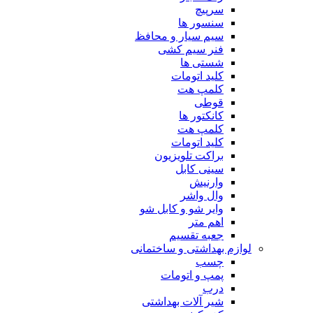
سرپیچ
سنسور ها
سیم سیار و محافظ
فنر سیم کشی
شستی ها
کلید اتومات
کلمپ هت
قوطی
کانکتور ها
کلمپ هت
کلید اتومات
براکت تلویزیون
سینی کابل
وارنیش
وال واشر
وایر شو و کابل شو
اهم متر
جعبه تقسیم
لوازم بهداشتی و ساختمانی
چسب
پمپ و اتومات
درب
شیر آلات بهداشتی