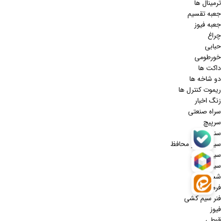
ترمینال ها
جعبه تقسیم
جعبه فیوز
چراغ
حبابی
خورطومی
داکت ها
دو شاخه ها
ریموت کنترل ها
زنگ اخبار
سراه صنعتی
سرپیچ
سنسور ها
سیم سیار و محافظ
سیم و کابل
سینی کابل
شستی ها
فرمان
فنر سیم کشی
فیوز
قوطی