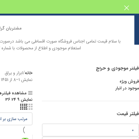
مشتریان گرا
با سلام قیمت تمامی اجناس فروشگاه صورت اقساطی می باشد درصور
استعلام موجودی و اطلاع از محصولات با شماره 09129646332 تماس حاصل فرمایید
خانه
فروشگاه اینترنتی پیش بین
دسته بندی محصولات
کاتالوگ محصولا
فیلتر موجودی و حراج
خانه
ابزار و یراق
نمایش 1–8 از 1451 نتیجه
فروش ویژه
موجود در انبار
مشاهده فیلتره
نمایش
9
24
36
فیلتر قیمت