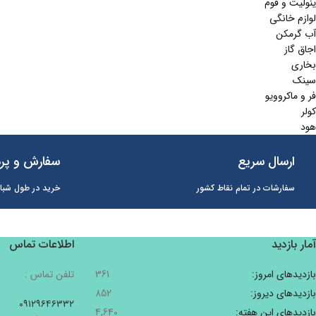
ینولیت و فوم
لوازم خانگی
آب گرمکن
اجاق گاز
بخاری
سینک
فر و ماکروویو
کولر
هود
ارسال سریع
سفارش و پرد
سفارشات در تمام نقاط کشور
خرید در طول شبان
آمار بازدید
اطلاعات تماس
بازدیدهای امروز:
361
تلفن تماس :
بازدیدهای دیروز:
852
۰۹۱۲۹۶۴۶۳۳۲
بازدیدهای این هفته:
4,640