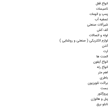
انواع قفل
تاسیسات
پمپ و اتومات
تصفیه آب
شیرآلات صنعتی
کف کش
لوله و اتصالات
لوازم الکتریکی ( صنعتی و روشنایی )
آنتن
ارت
المنت ها
انواع آیفون
انواع رله
اهم متر
باطری
براکت تلویزیون
بست
پروژکتور
پنل و هالوژن
تابلو برق