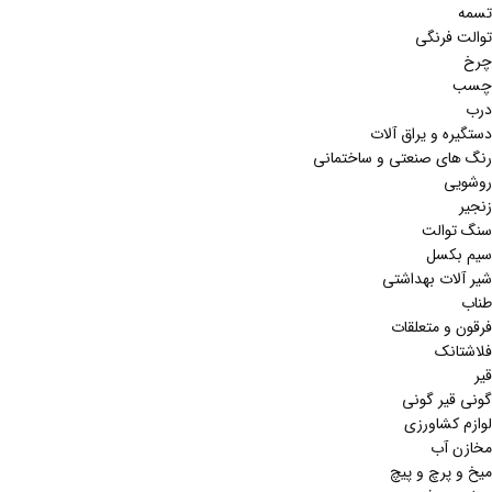
تسمه
توالت فرنگی
چرخ
چسب
درب
دستگیره و یراق آلات
رنگ های صنعتی و ساختمانی
روشویی
زنجیر
سنگ توالت
سیم بکسل
شیر آلات بهداشتی
طناب
فرقون و متعلقات
فلاشتانک
قیر
گونی قیر گونی
لوازم کشاورزی
مخازن آب
میخ و پرچ و پیچ