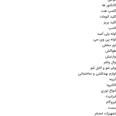
کانکتور ها
کلمپ هت
کلید اتومات
کلید پریز
لامپ
لوله پلی آمید
لوله پی وی سی
نور مخفی
هواکش
وارنیش
وال واشر
وایر شو و کابل شو
لوازم بهداشتی و ساختمانی
آیینه
الکترود
انواع توری
ایرانیت
ایزوگام
بست
تجهیزات استخر