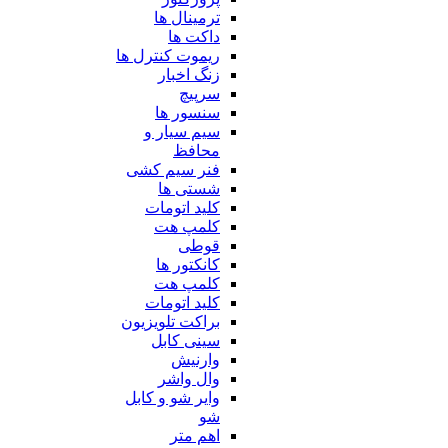
ترمینال ها
داکت ها
ریموت کنترل ها
زنگ اخبار
سرپیچ
سنسور ها
سیم سیار و
محافظ
فنر سیم کشی
شستی ها
کلید اتومات
کلمپ هت
قوطی
کانکتور ها
کلمپ هت
کلید اتومات
براکت تلویزیون
سینی کابل
وارنیش
وال واشر
وایر شو و کابل
شو
اهم متر