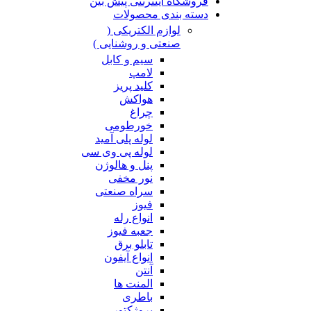
فروشگاه اینترنتی پیش بین
دسته بندی محصولات
لوازم الکتریکی (
صنعتی و روشنایی )
سیم و کابل
لامپ
کلید پریز
هواکش
چراغ
خورطومی
لوله پلی آمید
لوله پی وی سی
پنل و هالوژن
نور مخفی
سراه صنعتی
فیوز
انواع رله
جعبه فیوز
تابلو برق
انواع آیفون
آنتن
المنت ها
باطری
پروژکتور