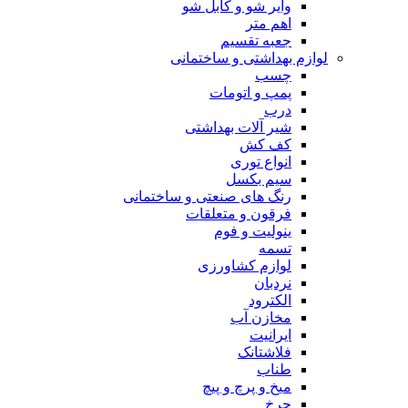
وایر شو و کابل شو
اهم متر
جعبه تقسیم
لوازم بهداشتی و ساختمانی
چسب
پمپ و اتومات
درب
شیر آلات بهداشتی
کف کش
انواع توری
سیم بکسل
رنگ های صنعتی و ساختمانی
فرقون و متعلقات
ینولیت و فوم
تسمه
لوازم کشاورزی
نردبان
الکترود
مخازن آب
ایرانیت
فلاشتانک
طناب
میخ و پرچ و پیچ
چرخ