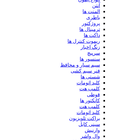
آنتن
المنت ها
باطری
پروژکتور
ترمینال ها
داکت ها
ریموت کنترل ها
زنگ اخبار
سرپیچ
سنسور ها
سیم سیار و محافظ
فنر سیم کشی
شستی ها
کلید اتومات
کلمپ هت
قوطی
کانکتور ها
کلمپ هت
کلید اتومات
براکت تلویزیون
سینی کابل
وارنیش
وال واشر