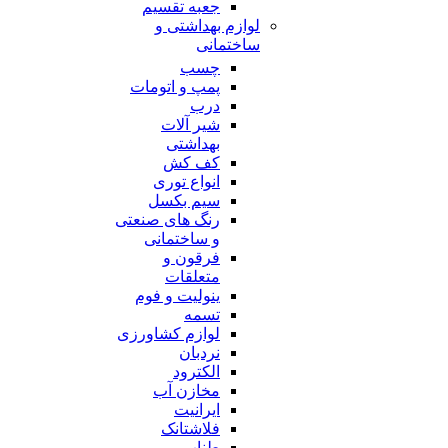
جعبه تقسیم
لوازم بهداشتی و
ساختمانی
چسب
پمپ و اتومات
درب
شیر آلات
بهداشتی
کف کش
انواع توری
سیم بکسل
رنگ های صنعتی
و ساختمانی
فرقون و
متعلقات
ینولیت و فوم
تسمه
لوازم کشاورزی
نردبان
الکترود
مخازن آب
ایرانیت
فلاشتانک
طناب