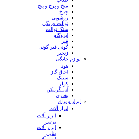
میخ و پرچ و پیچ
چرخ
روشویی
توالت فرنگی
سنگ توالت
ایزوگام
قیر
گونی قیر گونی
زنجیر
لوازم خانگی
هود
اجاق گاز
سینک
کولر
آب گرمکن
بخاری
ابزار و یراق
ابزار آلات
ابزار آلات
برقی
ابزار آلات
بنایی