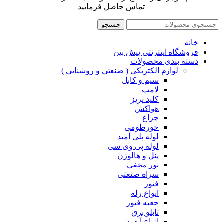
تماس حاصل فرمایید
جستجو
خانه
فروشگاه اینترنتی پیش بین
دسته بندی محصولات
لوازم الکتریکی ( صنعتی و روشنایی )
سیم و کابل
لامپ
کلید پریز
هواکش
چراغ
خورطومی
لوله پلی آمید
لوله پی وی سی
پنل و هالوژن
نور مخفی
سراه صنعتی
فیوز
انواع رله
جعبه فیوز
تابلو برق
انواع آیفون